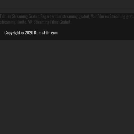
Film en Streaming Gratuit Regarder film streaming gratuit, Voir Film en Streaming grat
streaming illmité, VK Streaming Films Gratuit
Copyright © 2020
Kuma-Film.com