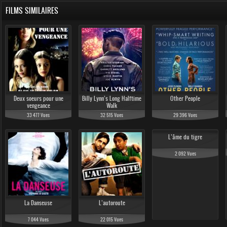
FILMS SIMILAIRES
Deux soeurs pour une
Billy Lynn’s Long Halftime
Other People
vengeance
Walk
33 477 Vues
32 515 Vues
29 396 Vues
L’âme du tigre
2 092 Vues
La Danseuse
L’autoroute
7 044 Vues
22 015 Vues