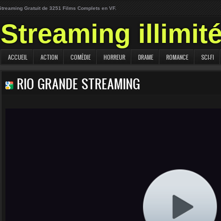
Streaming Gratuit de 3251 Films Complets en VF.
Streaming illimit
ACCUEIL
ACTION
COMÉDIE
HORREUR
DRAME
ROMANCE
SCI-FI
RIO GRANDE STREAMING