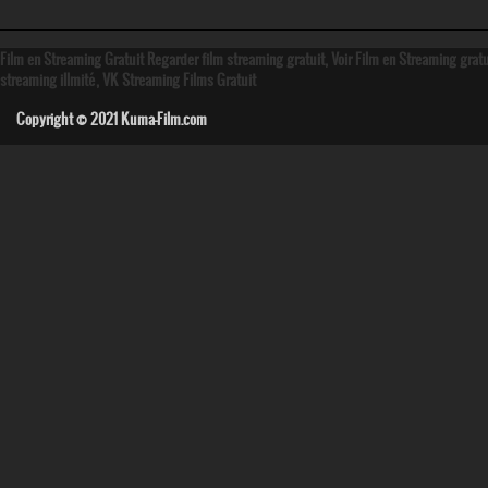
Film en Streaming Gratuit Regarder film streaming gratuit, Voir Film en Streaming grat
streaming illmité, VK Streaming Films Gratuit
Copyright © 2021
Kuma-Film.com