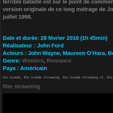
terrible bataille est sur le point de commen
version originale de ce long métrage de Jo
juillet 1998.
Da­te et durée
: 28 février 2018 (1h 45min)
Ré­alisateur
:
John Ford
Ac­teurs
:
John Wayne, Maureen O’Hara, 
Ge­nre
:
Western
,
Romance
Pa­ys
:
Américain
Rio Grande, Rio Grande streaming, Rio Grande streaming vf, Rio
film streaming