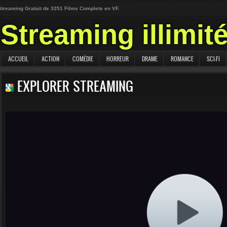
Streaming Gratuit de 3251 Films Complets en VF.
Streaming illimit
ACCUEIL
ACTION
COMÉDIE
HORREUR
DRAME
ROMANCE
SCI-FI
EXPLORER STREAMING