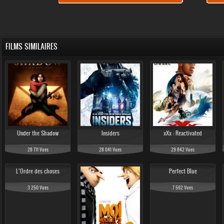
FILMS SIMILAIRES
Under the Shadow
Insiders
xXx : Reactivated
28 711 Vues
28 041 Vues
29 842 Vues
L’Ordre des choses
Perfect Blue
3 250 Vues
7 592 Vues