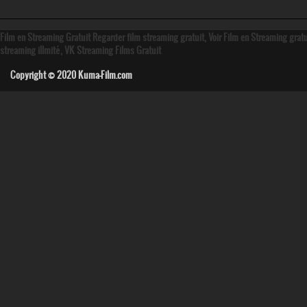
Film en Streaming Gratuit Regarder film streaming gratuit, Voir Film en Streaming grat
streaming illmité, VK Streaming Films Gratuit
Copyright © 2020
Kuma-Film.com