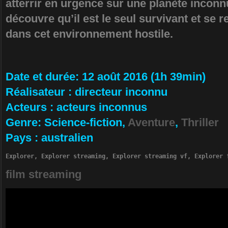
atterrir en urgence sur une planète inconn
découvre qu’il est le seul survivant et se 
dans cet environnement hostile.
Da­te et durée
: 12 août 2016 (1h 39min)
Ré­alisateur
:
directeur inconnu
Ac­teurs
:
acteurs inconnus
Ge­nre
: Science-fiction,
Aventure
,
Thriller
Pa­ys
:
australien
Explorer, Explorer streaming, Explorer streaming vf, Explorer 
film streaming