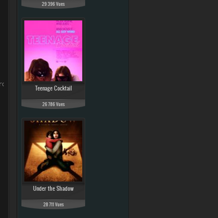
29 396 Vues
rder Don Quichotte
Teenage Cocktail
26 786 Vues
Under the Shadow
28 711 Vues