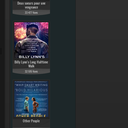
Deux soeurs pour une
vengeance
33 477 Vues
Billy Lynn’s Long Halftime
Walk
32 515 Vues
Other People