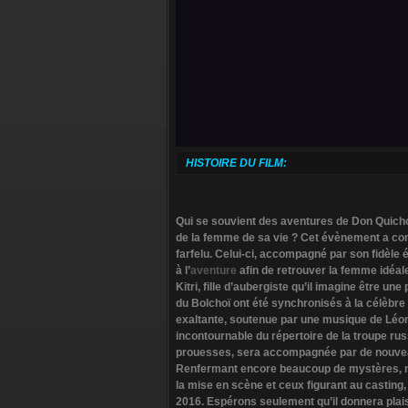
HISTOIRE DU FILM:
Qui se souvient des aventures de Don Quicho
de la femme de sa vie ? Cet évènement a c
farfelu. Celui-ci, accompagné par son fidèl
à l’
aventure
afin de retrouver la femme idéal
Kitri, fille d’aubergiste qu’il imagine être u
du Bolchoï ont été synchronisés à la célèbr
exaltante, soutenue par une musique de Léon
incontournable du répertoire de la troupe russ
prouesses, sera accompagnée par de nouvea
Renfermant encore beaucoup de mystères, n
la mise en scène et ceux figurant au casting, 
2016. Espérons seulement qu’il donnera plais