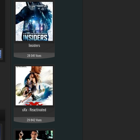
Insiders
28 041 Vues
xXx : Reactivated
29 842 Vues