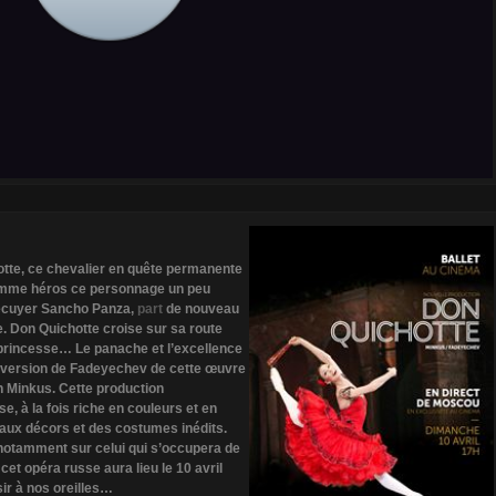
tte, ce chevalier en quête permanente
omme héros ce personnage un peu
e écuyer Sancho Panza,
part
de nouveau
e. Don Quichotte croise sur sa route
ne princesse… Le panache et l’excellence
e version de Fadeyechev de cette œuvre
 Minkus. Cette production
e, à la fois riche en couleurs et en
ux décors et des costumes inédits.
otamment sur celui qui s’occupera de
cet opéra russe aura lieu le 10 avril
ir à nos oreilles…