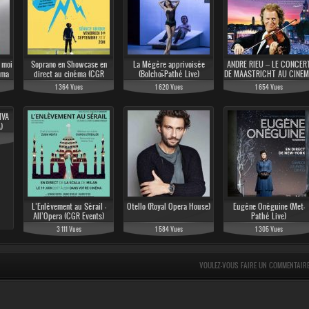
 moi
Soprano en Showcase en
La Mégère apprivoisée
ANDRE RIEU – LE CONCER
éma
direct au cinéma (CGR
(Bolchoï-Pathé Live)
DE MAASTRICHT AU CINE
Events 2017)
(Pathé Live)
1 364 Vues
1 620 Vues
1 654 Vues
IVA
)
L’Enlèvement au Sérail -
Otello (Royal Opera House)
Eugène Onéguine (Met-
All’Opera (CGR Events)
Pathé Live)
3 111 Vues
1 584 Vues
1 305 Vues
VOULEZ-VOUS FAIRE UN COMMENTAIR