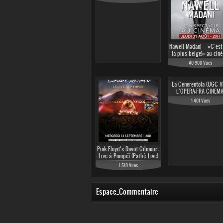
Nawell Madani – «C’est
la plus belge!» au cin
40 900 Vues
La Cenerentola (UGC V
L’OPERA-FRA CINEMA
1 401 Vues
Pink Floyd’s David Gilmour -
Live à Pompéï (Pathé Live)
1 510 Vues
Espace_Commentaire