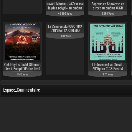
Nawell Madani – «C’est moi
Soprano en Showcase en
la plus belge!» au cinéma
direct au cinéma (CGR
Events 2017)
40 900 Vues
1 364 Vues
La Cenerentola (UGC VIVA
L’OPERA-FRA CINEMA)
1 401 Vues
Pink Floyd’s David Gilmour -
L’Enlèvement au Sérail -
Live à Pompéï (Pathé Live)
All’Opera (CGR Events)
1 510 Vues
3 111 Vues
Espace_Commentaire