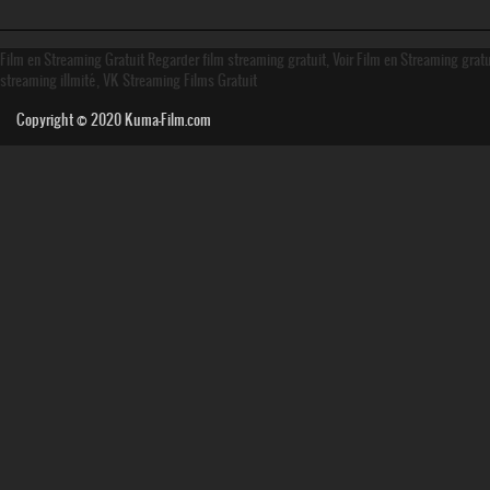
Film en Streaming Gratuit Regarder film streaming gratuit, Voir Film en Streaming grat
streaming illmité, VK Streaming Films Gratuit
Copyright © 2020
Kuma-Film.com