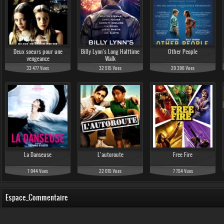
Deux soeurs pour une
Billy Lynn’s Long Halftime
Other People
vengeance
Walk
33 477 Vues
32 515 Vues
29 396 Vues
La Danseuse
L’autoroute
Free Fire
7 044 Vues
22 015 Vues
7 754 Vues
Espace_Commentaire