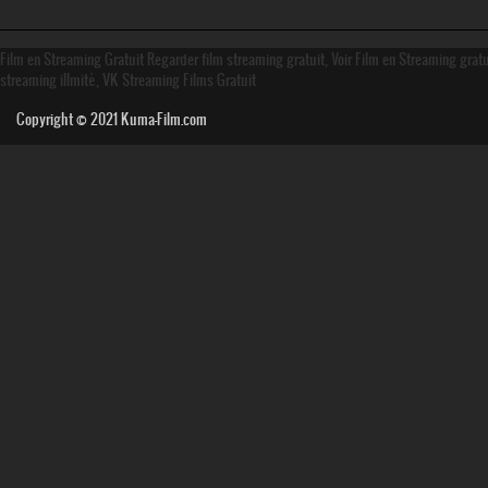
Film en Streaming Gratuit Regarder film streaming gratuit, Voir Film en Streaming grat
streaming illmité, VK Streaming Films Gratuit
Copyright © 2021
Kuma-Film.com