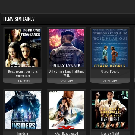
FILMS SIMILAIRES
Deux soeurs pour une
Billy Lynn’s Long Halftime
Other People
vengeance
Walk
33 477 Vues
32 515 Vues
29 396 Vues
Insiders
xXx : Reactivated
Live by Night