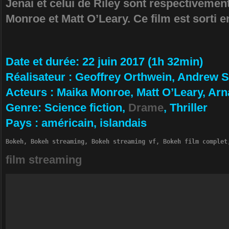
Jenai et celui de Riley sont respectivemen
Monroe et Matt O’Leary. Ce film est sorti e
Da­te et durée
: 22 juin 2017 (1h 32min)
Ré­alisateur
:
Geoffrey Orthwein, Andrew Sul
Ac­teurs
:
Maika Monroe, Matt O’Leary, Ar
Ge­nre
: Science fiction,
Drame
, Thriller
Pa­ys
:
américain, islandais
Bokeh, Bokeh streaming, Bokeh streaming vf, Bokeh film complet
film streaming