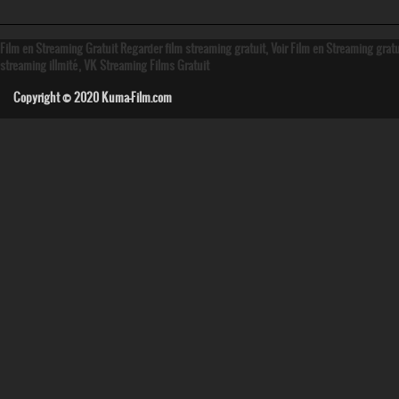
Film en Streaming Gratuit Regarder film streaming gratuit, Voir Film en Streaming grat
streaming illmité, VK Streaming Films Gratuit
Copyright © 2020
Kuma-Film.com