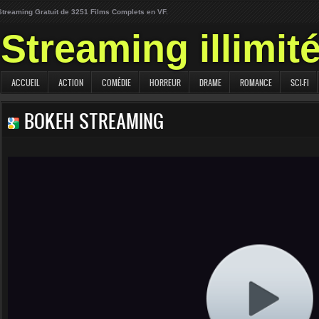
Streaming Gratuit de 3251 Films Complets en VF.
Streaming illimit
ACCUEIL
ACTION
COMÉDIE
HORREUR
DRAME
ROMANCE
SCI-FI
BOKEH STREAMING