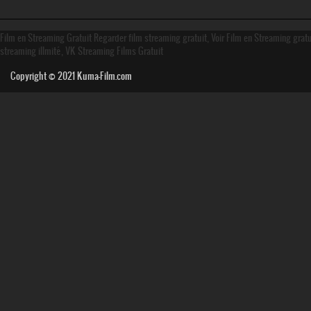
Film en Streaming Gratuit Regarder film streaming gratuit, Voir Film en Streaming grat
streaming illmité, VK Streaming Films Gratuit
Copyright © 2021
Kuma-Film.com