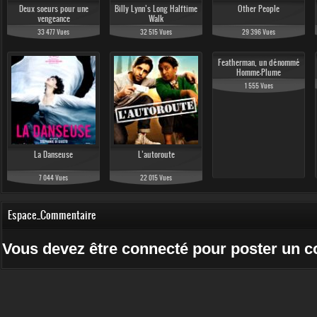
Deux soeurs pour une
Billy Lynn’s Long Halftime
Other People
vengeance
Walk
33 477 Vues
32 515 Vues
29 396 Vues
Featherman, un dénommé
Homme-Plume
1 555 Vues
La Danseuse
L’autoroute
7 044 Vues
22 015 Vues
Espace_Commentaire
Vous devez être connecté pour poster un 