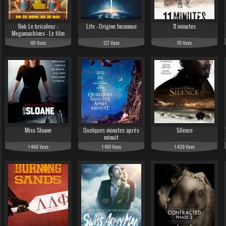
Bob Le bricoleur :
Life - Origine Inconnue
11 minutes
Megamachines - Le film
101 Vues
127 Vues
111 Vues
Miss Sloane
Quelques minutes après
Silence
minuit
1 466 Vues
1 491 Vues
1 439 Vues