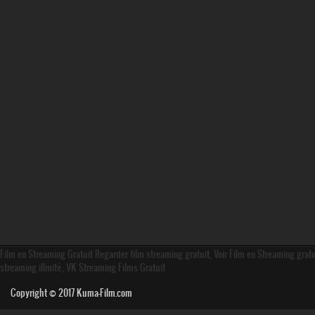
Film en Streaming Gratuit Regarder film streaming gratuit, Voir Film en Streaming grat
streaming illmité, VK Streaming Films Gratuit
Copyright © 2017
Kuma-Film.com