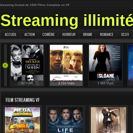
Streaming Gratuit de 1926 Films Complets en VF.
Streaming illimit
ACCUEIL
ACTION
COMÉDIE
HORREUR
DRAME
ROMANCE
SCI-FI
92 Vues
3 710 Vues
1 466 Vues
FILM STREAMING VF