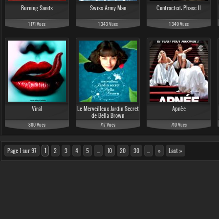
Burning Sands
Swiss Army Man
Contracted: Phase II
1 171 Vues
1 343 Vues
1 349 Vues
Viral
Le Merveilleux Jardin Secret
Apnée
de Bella Brown
800 Vues
717 Vues
710 Vues
Page 1 sur 97
1
2
3
4
5
...
10
20
30
...
»
Last »