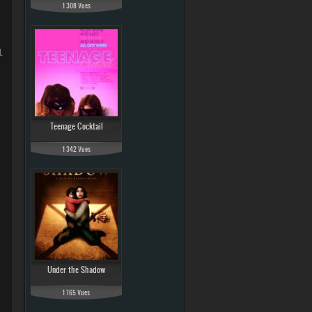
1 308 Vues
l Switch
Teenage Cocktail
1 342 Vues
Under the Shadow
1 765 Vues