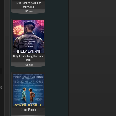
Deux soeurs pour une
vengeance
1 180 Vues
Billy Lynn’s Long Halftime
Walk
1 271 Vues
ng
Other People