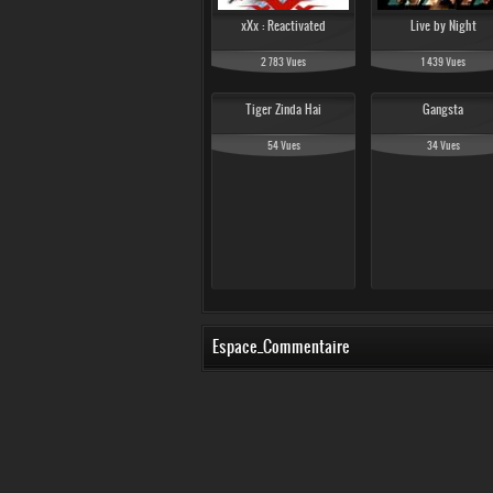
xXx : Reactivated
Live by Night
2 783 Vues
1 439 Vues
Tiger Zinda Hai
Gangsta
54 Vues
34 Vues
Espace_Commentaire