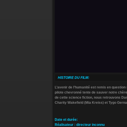
HISTOIRE DU FILM:
L’avenir de l’humanité est remis en question 
pilote chevronné tente de sauver notre chèr
de cette science fiction, nous retrouvons Dan
Charity Wakefield (Mia Kreiss) et Tygo Gerna
Da­te et durée
:
Ré­alisateur
:
directeur inconnu