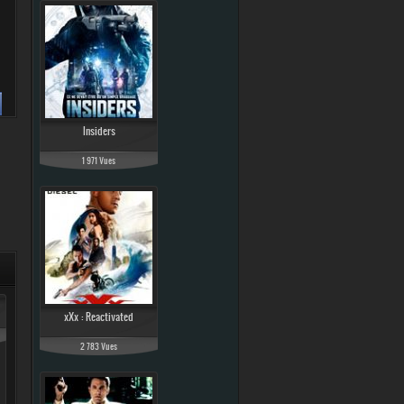
Insiders
1 971 Vues
xXx : Reactivated
2 783 Vues