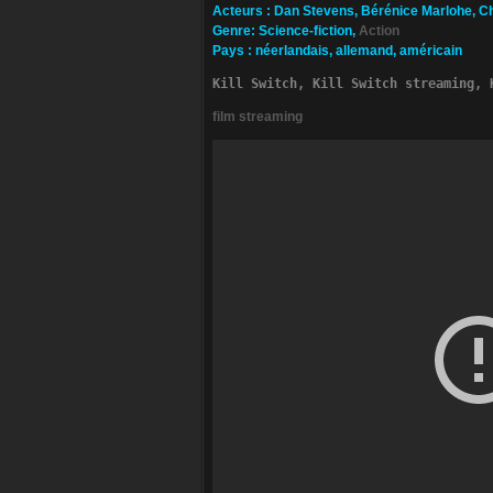
Ac­teurs
:
Dan Stevens, Bérénice Marlohe, Ch
Ge­nre
: Science-fiction,
Action
Pa­ys
:
néerlandais, allemand, américain
Kill Switch, Kill Switch streaming, 
film streaming