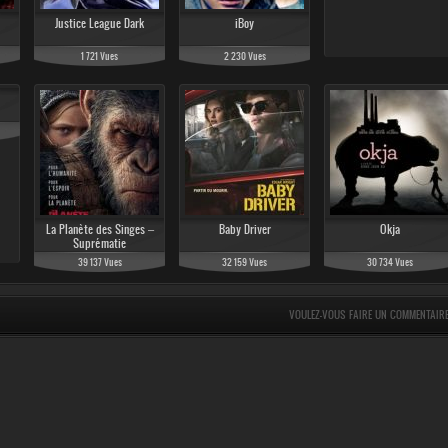
Justice League Dark
iBoy
1 721 Vues
2 230 Vues
La Planète des Singes –
Baby Driver
Okja
Suprématie
39 137 Vues
32 159 Vues
30 734 Vues
VOULEZ-VOUS FAIRE UN COMMENTAIR