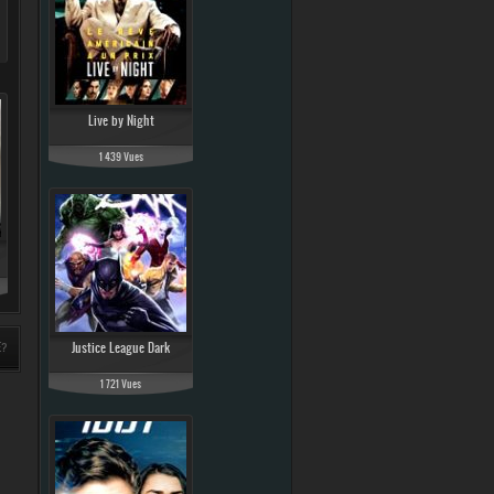
Live by Night
1 439 Vues
Justice League Dark
E?
1 721 Vues