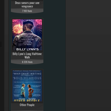
Deux soeurs pour une
vengeance
7 193 Vues
Billy Lynn’s Long Halftime
Walk
6 335 Vues
Other People