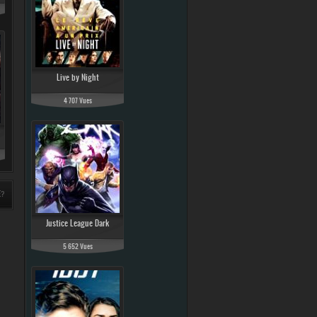
Live by Night
4 707 Vues
E?
Justice League Dark
5 652 Vues