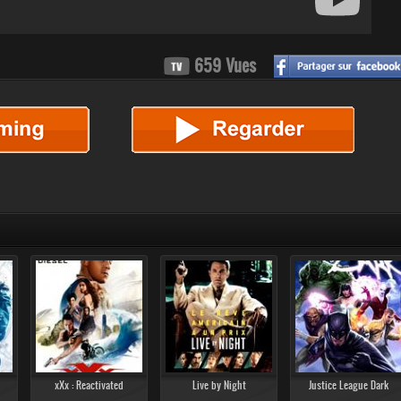
659 Vues
xXx : Reactivated
Live by Night
Justice League Dark