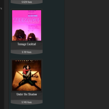
5 629 Vues
regarder Armed Response
Teenage Cocktail
5 701 Vues
Under the Shadow
5 745 Vues