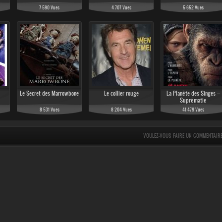
7 590 Vues
4 707 Vues
5 652 Vues
Le Secret des Marrowbone
Le collier rouge
La Planète des Singes –
Suprématie
8 531 Vues
8 204 Vues
41 479 Vues
VOULEZ-VOUS FAIRE UN COMMENTAIR