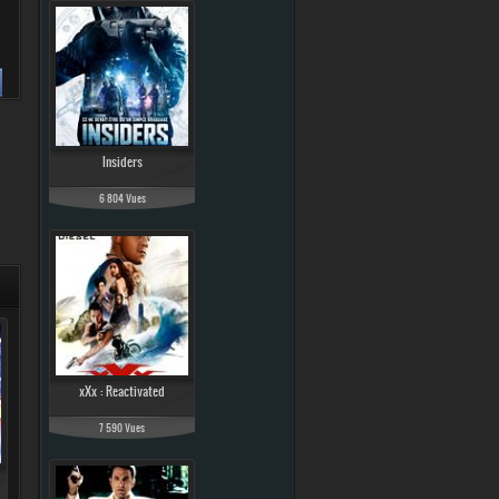
Insiders
6 804 Vues
xXx : Reactivated
7 590 Vues