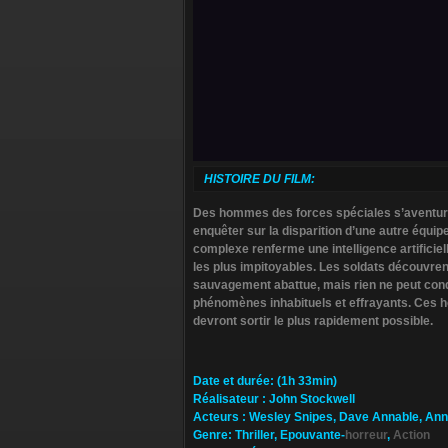
HISTOIRE DU FILM:
Des hommes des forces spéciales s’aventure
enquêter sur la disparition d’une autre équipe
complexe renferme une intelligence artificiel
les plus impitoyables. Les soldats découvren
sauvagement abattue, mais rien ne peut condu
phénomènes inhabituels et effrayants. Ces h
devront sortir le plus rapidement possible.
Da­te et durée
: (1h 33min)
Ré­alisateur
:
John Stockwell
Ac­teurs
:
Wesley Snipes, Dave Annable, An
Ge­nre
: Thriller, Epouvante-
horreur
,
Action