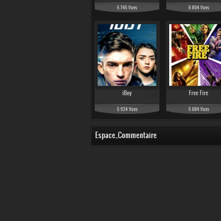
5 745 Vues
6 804 Vues
iBoy
Free Fire
5 934 Vues
5 684 Vues
Espace_Commentaire