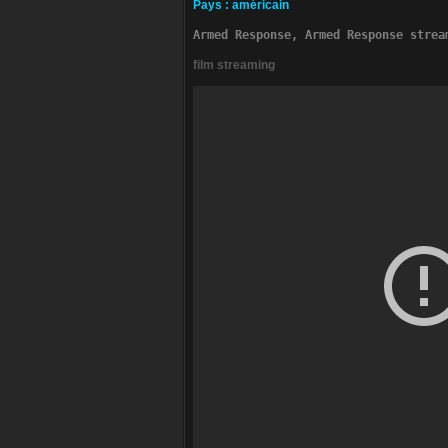
Pa­ys
:
américain
Armed Response, Armed Response strea
film streaming