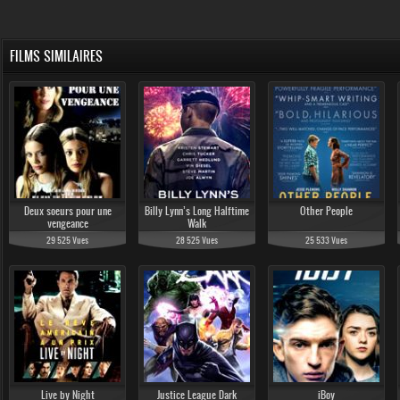
FILMS SIMILAIRES
Deux soeurs pour une
Billy Lynn’s Long Halftime
Other People
vengeance
Walk
29 525 Vues
28 525 Vues
25 533 Vues
Live by Night
Justice League Dark
iBoy