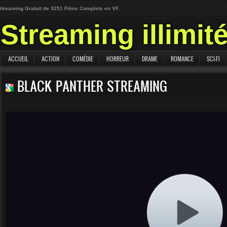
Streaming Gratuit de 3251 Films Complets en VF.
Streaming illimit
ACCUEIL
ACTION
COMÉDIE
HORREUR
DRAME
ROMANCE
SCI-FI
BLACK PANTHER STREAMING