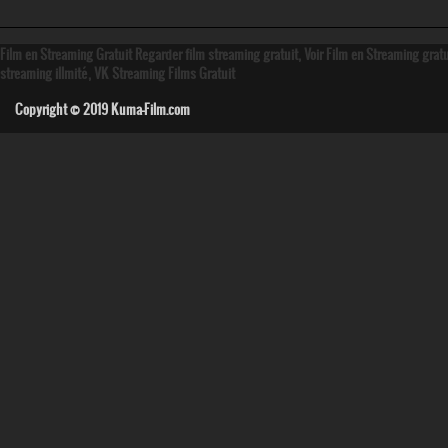
Film en Streaming Gratuit Regarder film streaming gratuit, Voir Film en Streaming grat
streaming illmité, VK Streaming Films Gratuit
Copyright © 2019
Kuma-Film.com