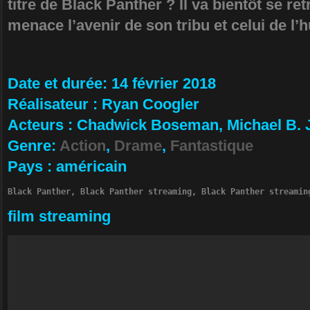
titre de Black Panther ? Il va bientôt se r
menace l’avenir de son tribu et celui de l
Da­te et durée
: 14 février 2018
Ré­alisateur
:
Ryan Coogler
Ac­teurs
:
Chadwick Boseman, Michael B. J
Ge­nre
:
Action
,
Drame
,
Fantastique
Pa­ys
:
américain
Black Panther, Black Panther streaming, Black Panther streamin
film streaming