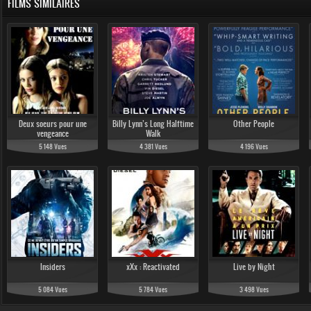
FILMS SIMILAIRES
Deux soeurs pour une
Billy Lynn’s Long Halftime
Other People
vengeance
Walk
5 148 Vues
4 381 Vues
4 196 Vues
Insiders
xXx : Reactivated
Live by Night
5 084 Vues
5 784 Vues
3 498 Vues