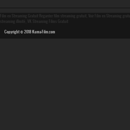
Film en Streaming Gratuit Regarder film streaming gratuit, Voir Film en Streaming grat
streaming illmité, VK Streaming Films Gratuit
Copyright © 2018
Kuma-Film.com