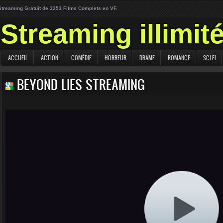
Streaming Gratuit de 3251 Films Complets en VF.
Streaming illimit
ACCUEIL
ACTION
COMÉDIE
HORREUR
DRAME
ROMANCE
SCI-FI
BEYOND LIES STREAMING