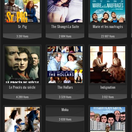
Sr. Pig
The Shangri-La Suite
Marie et les naufragés
3 261 Vues
2 684 Vues
23 907 Vues
Le Procès du siècle
The Hollars
Indignation
4 289 Vues
3 329 Vues
3 512 Vues
Moka
3 930 Vues