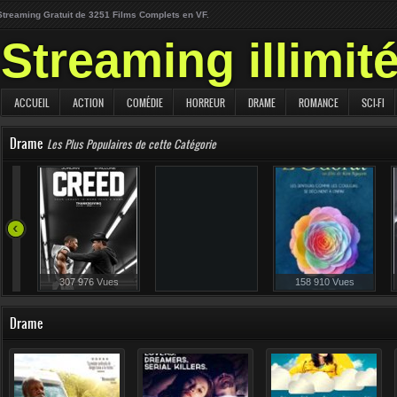
Streaming Gratuit de 3251 Films Complets en VF.
Streaming illimit
ACCUEIL
ACTION
COMÉDIE
HORREUR
DRAME
ROMANCE
SCI-FI
Drame
Les Plus Populaires de cette Catégorie
239 730 Vues
307 976 Vues
158 910 Vues
Drame