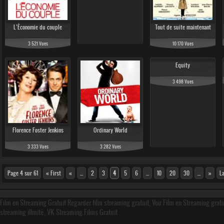
L’Économie du couple
Tout de suite maintenant
3 521 Vues
10 170 Vues
Equity
3 498 Vues
Florence Foster Jenkins
Ordinary World
3 333 Vues
3 282 Vues
Page 4 sur 61
« First
«
...
2
3
4
5
6
...
10
20
30
...
»
L
Film en Streaming Gratuit Regarder film streaming gratuit, Voir Film en Streaming grat
streaming illmité, VK Streaming Films Gratuit