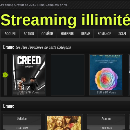
Streaming Gratuit de 3251 Films Complets en VF.
Streaming illimit
ACCUEIL
ACTION
COMÉDIE
HORREUR
DRAME
ROMANCE
SCI-FI
Drame
Les Plus Populaires de cette Catégorie
239 730 Vues
307 976 Vues
158 910 Vues
Drame
Dokhtar
Aramm
3 343 Vues
1 749 Vues