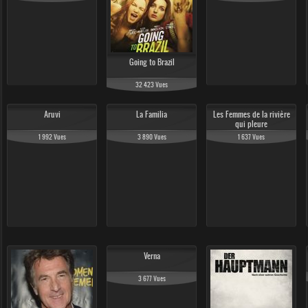
Going to Brazil
32 423 Vues
Aruvi
La Familia
Les Femmes de la rivière
qui pleure
1 992 Vues
3 890 Vues
1 637 Vues
Verna
3 677 Vues