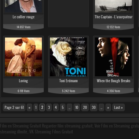
Le collier rouge
The Captain - L’usurpateur
14 657 Vues
12 132 Vues
Loving
Toni Erdmann
When the Bough Breaks
6 118 Vues
5 242 Vues
4 356 Vues
Page 2 sur 61
«
1
2
3
4
5
...
10
20
30
...
»
Last »
Film en Streaming Gratuit Regarder film streaming gratuit, Voir Film en Streaming grat
streaming illmité, VK Streaming Films Gratuit