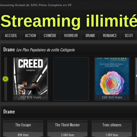
Streaming Gratuit de 3251 Films Complets en VF.
Streaming illimit
ACCUEIL
ACTION
COMÉDIE
HORREUR
DRAME
ROMANCE
SCI-FI
Drame
Les Plus Populaires de cette Catégorie
239 730 Vues
307 976 Vues
158 910 Vues
Drame
The Escape
The Third Murder
Trois silences
894 Vues
2 666 Vues
1 384 Vues