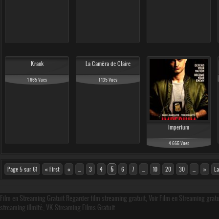
Krank
La Caméra de Claire
1 665 Vues
1 135 Vues
Imperium
4 665 Vues
Page 5 sur 61
« First
«
...
3
4
5
6
7
...
10
20
30
...
»
La
Film en Streaming Gratuit Regarder film streaming gratuit, Voir Film en Streaming grat
streaming illmité, VK Streaming Films Gratuit