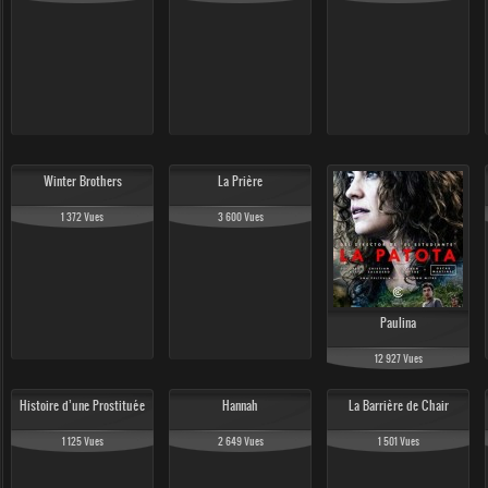
Winter Brothers
La Prière
1 372 Vues
3 600 Vues
Paulina
12 927 Vues
Histoire d’une Prostituée
Hannah
La Barrière de Chair
1 125 Vues
2 649 Vues
1 501 Vues