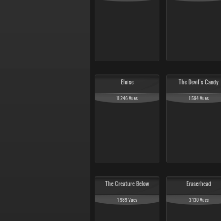
Eloise
The Devil’s Candy
11 246 Vues
1 594 Vues
The Creature Below
Eraserhead
1 989 Vues
3 130 Vues