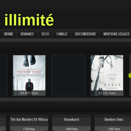
illimité
DRAME
ROMANCE
SCI-FI
FAMILLE
DOCUMENTAIRE
MENTIONS LÉGALES
58 259 Vues
60 558 Vues
54 131 Vues
The Axe Murders Of Villisca
Havenhurst
Bornless Ones
1 720 Vues
1 964 Vues
1 992 Vues