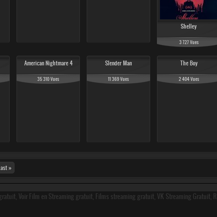
Shelley
3 727 Vues
American Nightmare 4
Slender Man
The Boy
35 310 Vues
11 369 Vues
2 404 Vues
Last »
ratuit, Voir Film en Streaming gratuit, Films streaming gratuit, VK Streaming Gratuit, 