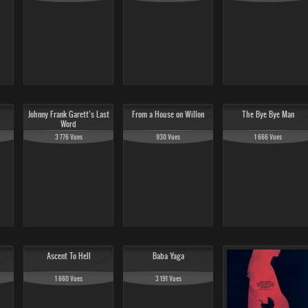
Johnny Frank Garett’s Last
From a House on Willon
The Bye Bye Man
Word
3 776 Vues
930 Vues
1 666 Vues
Ascent To Hell
Baba Yaga
1 660 Vues
3 191 Vues