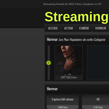
Streaming Gratuit de 3251 Films Complets en VF.
Streaming 
ACCUEIL
ACTION
COMÉDIE
HORREUR
Horreur
Les Plus Populaires de cette Catégorie
82 640 Vues
290 736 Vues
Horreur
Capture kill release
XX
1 898 Vues
2 191 Vues