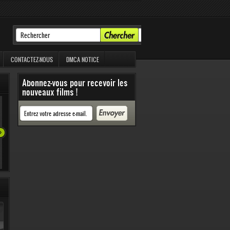
CONTACTEZ-NOUS
DMCA NOTICE
Abonnez-vous pour recevoir les
nouveaux films !
35 31
52 878 Vues
51 357 Vues
40 964 Vues