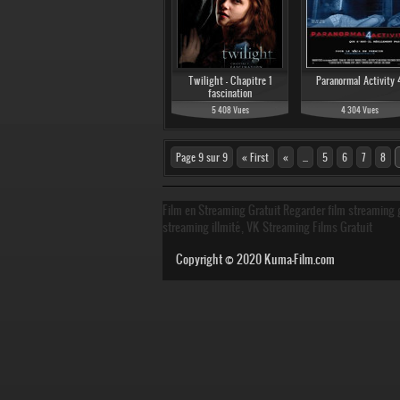
Twilight - Chapitre 1
Paranormal Activity 
fascination
5 408 Vues
4 304 Vues
Page 9 sur 9
« First
«
...
5
6
7
8
Film en Streaming Gratuit Regarder film streaming g
streaming illmité, VK Streaming Films Gratuit
Copyright © 2020
Kuma-Film.com