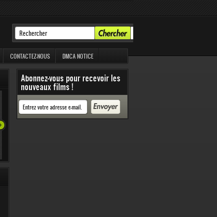
CONTACTEZ-NOUS
DMCA NOTICE
Abonnez-vous pour recevoir les
nouveaux films !
35 31
52 878 Vues
51 357 Vues
40 964 Vues