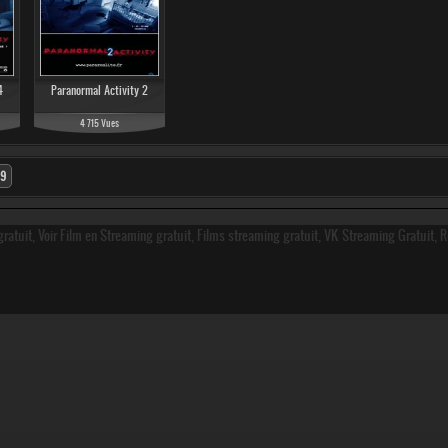
4
Paranormal Activity 2
4 715 Vues
9
ratuit, Voir Film en Streaming gratuit, Films streaming gratuit, VK Streaming Gratuit, 