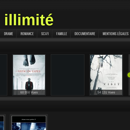
illimité
DRAME
ROMANCE
SCI-FI
FAMILLE
DOCUMENTAIRE
MENTIONS LÉGALES
58 259 Vues
60 558 Vues
54 131 Vues