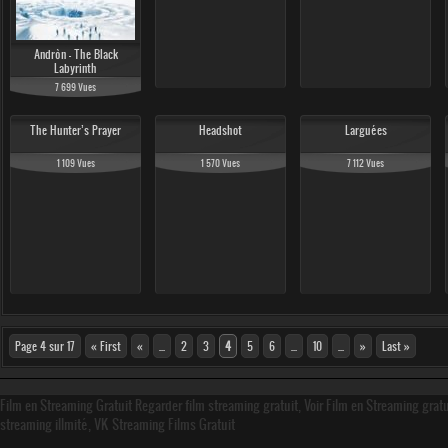
Andròn - The Black
Labyrinth
7 699 Vues
The Hunter’s Prayer
Headshot
Larguées
1 109 Vues
1 570 Vues
7 112 Vues
Page 4 sur 17
« First
«
...
2
3
4
5
6
...
10
...
»
Last »
Film en Streaming Gratuit Regarder film streaming gratuit, Voir Film en Streaming grat
streaming illmité, VK Streaming Films Gratuit