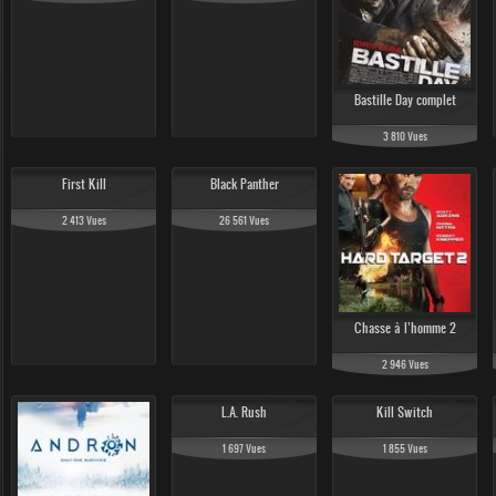
Bastille Day complet
3 810 Vues
First Kill
Black Panther
2 413 Vues
26 561 Vues
Chasse à l’homme 2
2 946 Vues
L.A. Rush
Kill Switch
1 697 Vues
1 855 Vues