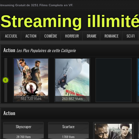
Streaming Gratuit de 3251 Films Complets en VF.
Streaming illimit
ACCUEIL
ACTION
COMÉDIE
HORREUR
DRAME
ROMANCE
SCI-FI
Action
Les Plus Populaires de cette Catégorie
209 217 Vues
561 720 Vues
263 882 Vues
Action
Skyscraper
Scarface
28 760 Vues
1 769 Vues