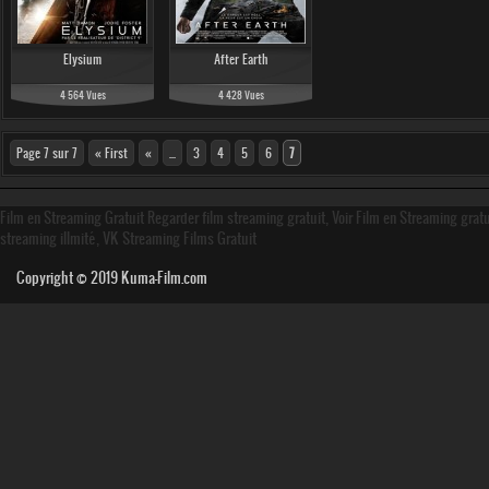
Elysium
After Earth
4 564 Vues
4 428 Vues
Page 7 sur 7
« First
«
...
3
4
5
6
7
Film en Streaming Gratuit Regarder film streaming gratuit, Voir Film en Streaming grat
streaming illmité, VK Streaming Films Gratuit
Copyright © 2019
Kuma-Film.com