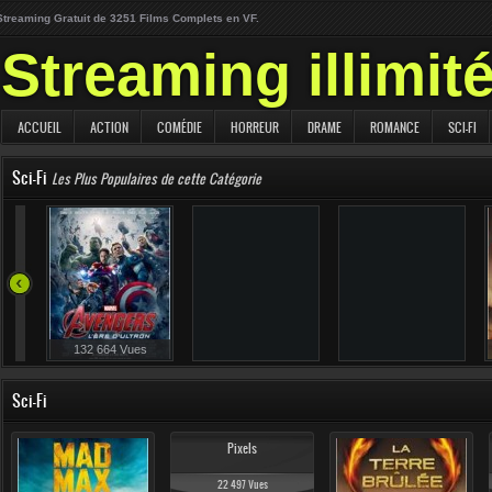
Streaming Gratuit de 3251 Films Complets en VF.
Streaming illimit
ACCUEIL
ACTION
COMÉDIE
HORREUR
DRAME
ROMANCE
SCI-FI
Sci-Fi
Les Plus Populaires de cette Catégorie
106 461 Vues
103 846 Vues
132 664 Vues
Sci-Fi
Pixels
22 497 Vues