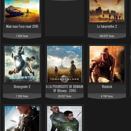
Mad max Fury road 2015
Le labyrinthe 2
7 504 Vues
100 837 Vues
Divergente 2
A LA POURSUITE DE DEMAIN
Riddick
VF (Disney - 2015)
7 200 Vues
26 837 Vues
4 790 Vues