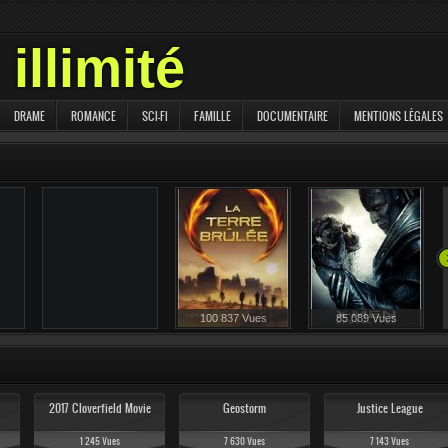
illimité
DRAME
ROMANCE
SCI-FI
FAMILLE
DOCUMENTAIRE
MENTIONS LÉGALES
s
103 846 Vues
100 837 Vues
85 089 Vues
2017 Cloverfield Movie
Geostorm
Justice League
1 245 Vues
7 630 Vues
7 143 Vues