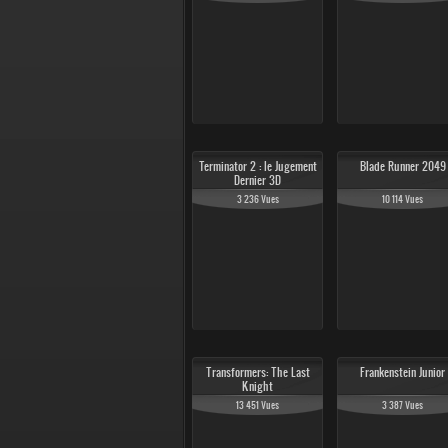
Terminator 2 : le Jugement
Blade Runner 2049
Dernier 3D
3 236 Vues
10 114 Vues
Transformers: The Last
Frankenstein Junior
Knight
13 451 Vues
3 387 Vues