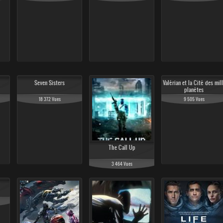
Seven Sisters
Valérian et la Cité des mil
planètes
18 372 Vues
9 505 Vues
The Call Up
3 464 Vues