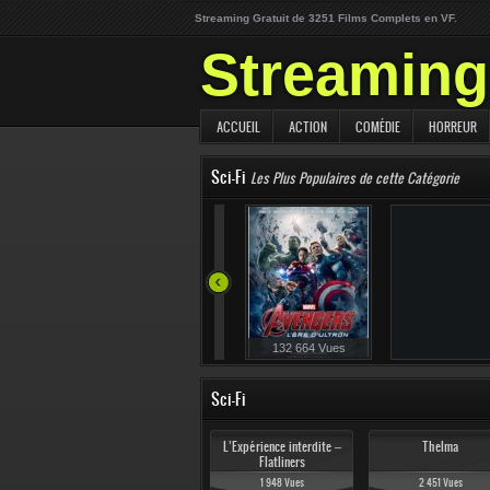
Streaming Gratuit de 3251 Films Complets en VF.
Streaming 
ACCUEIL
ACTION
COMÉDIE
HORREUR
Sci-Fi
Les Plus Populaires de cette Catégorie
106 459 Vue
132 664 Vues
Sci-Fi
L’Expérience interdite –
Thelma
Flatliners
1 948 Vues
2 451 Vues