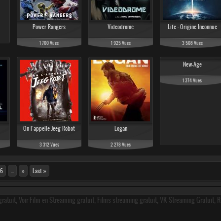
Power Rangers
Videodrome
Life - Origine Inconnue
1 700 Vues
1 925 Vues
3 508 Vues
New-Age
1 374 Vues
On l’appelle Jeeg Robot
Logan
3 312 Vues
2 278 Vues
6
...
»
Last »
ratuit, Voir Film en Streaming gratuit, Films streaming gratuit, VK Streaming Gratuit, 