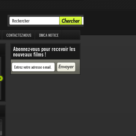
CONTACTEZ-NOUS
DMCA NOTICE
Abonnez-vous pour recevoir les
70 991 Vues
nouveaux films !
56 86
63 826 Vues
63 182 Vues