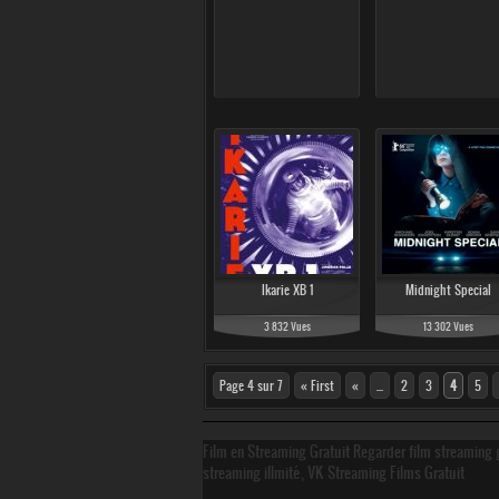
Ikarie XB 1
Midnight Special
3 832 Vues
13 302 Vues
Page 4 sur 7
« First
«
...
2
3
4
5
Film en Streaming Gratuit Regarder film streaming g
streaming illmité, VK Streaming Films Gratuit