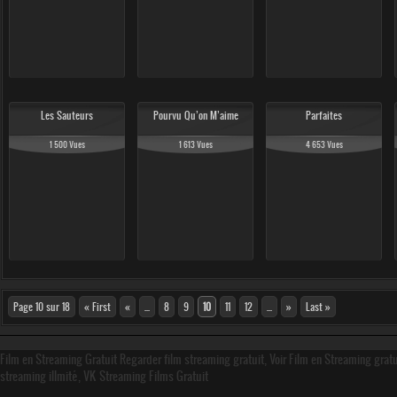
Les Sauteurs
Pourvu Qu’on M’aime
Parfaites
1 500 Vues
1 613 Vues
4 653 Vues
Page 10 sur 18
« First
«
...
8
9
10
11
12
...
»
Last »
Film en Streaming Gratuit Regarder film streaming gratuit, Voir Film en Streaming grat
streaming illmité, VK Streaming Films Gratuit