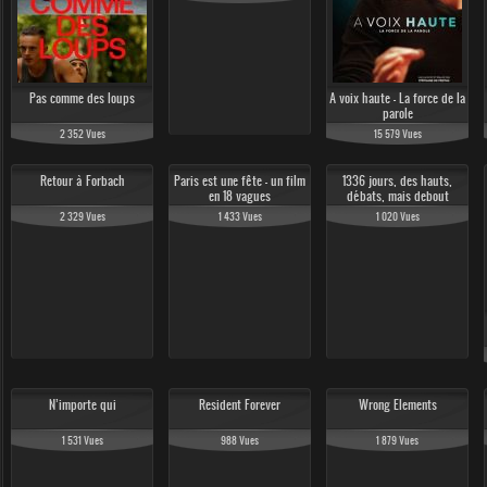
Pas comme des loups
A voix haute - La force de la
parole
2 352 Vues
15 579 Vues
Retour à Forbach
Paris est une fête - un film
1336 jours, des hauts,
en 18 vagues
débats, mais debout
2 329 Vues
1 433 Vues
1 020 Vues
N’importe qui
Resident Forever
Wrong Elements
1 531 Vues
988 Vues
1 879 Vues