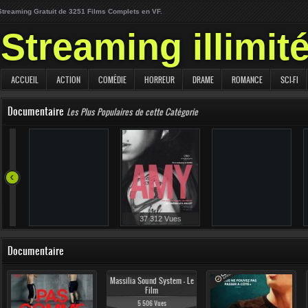
Streaming Gratuit de 3251 Films Complets en VF.
Streaming illimit
ACCUEIL
ACTION
COMÉDIE
HORREUR
DRAME
ROMANCE
SCI-FI
Documentaire
Les Plus Populaires de cette Catégorie
47 855 Vues
35 751 Vues
37 312 Vues
Documentaire
Massilia Sound System - Le
Film
5 506 Vues