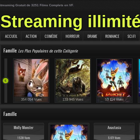
Streaming Gratuit de 3251 Films Complets en VF.
Streaming illimit
ACCUEIL
ACTION
COMÉDIE
HORREUR
DRAME
ROMANCE
SCI-FI
Famille
Les Plus Populaires de cette Catégorie
354 054 Vues
133 945 Vues
53 114 Vues
Famille
Molly Monster
Anastasia
1 538 Vues
5 071 Vues