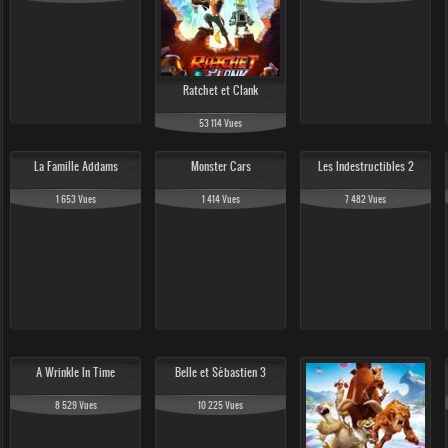
Ratchet et Clank
53 114 Vues
La Famille Addams
Monster Cars
Les Indestructibles 2
1 653 Vues
1 414 Vues
7 482 Vues
A Wrinkle In Time
Belle et Sébastien 3
8 529 Vues
10 225 Vues