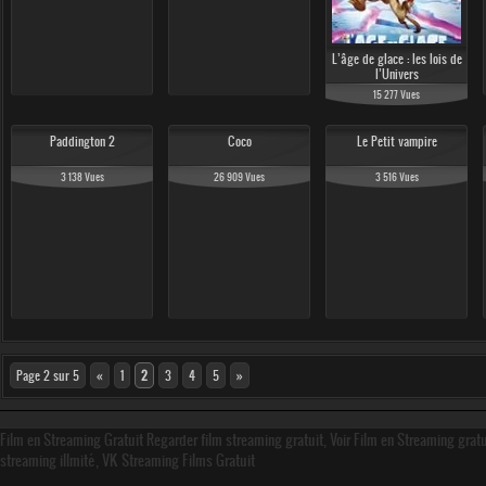
L’âge de glace : les lois de
l’Univers
15 277 Vues
Paddington 2
Coco
Le Petit vampire
3 138 Vues
26 909 Vues
3 516 Vues
Page 2 sur 5
«
1
2
3
4
5
»
Film en Streaming Gratuit Regarder film streaming gratuit, Voir Film en Streaming grat
streaming illmité, VK Streaming Films Gratuit