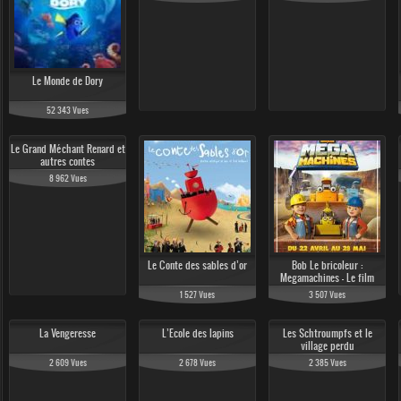
Le Monde de Dory
52 343 Vues
Le Grand Méchant Renard et
autres contes
8 962 Vues
Le Conte des sables d’or
Bob Le bricoleur :
Megamachines - Le film
1 527 Vues
3 507 Vues
La Vengeresse
L’Ecole des lapins
Les Schtroumpfs et le
village perdu
2 609 Vues
2 678 Vues
2 385 Vues