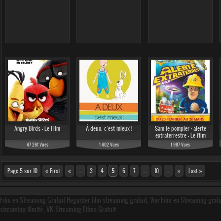
Angry Birds - Le Film
À deux, c’est mieux !
Sam le pompier : alerte
extraterrestre - Le film
47 261 Vues
1 402 Vues
1 987 Vues
Page 5 sur 10
« First
«
...
3
4
5
6
7
...
10
...
»
Last »
Film en Streaming Gratuit Regarder film streaming gratuit, Voir Film en Streaming grat
streaming illmité, VK Streaming Films Gratuit